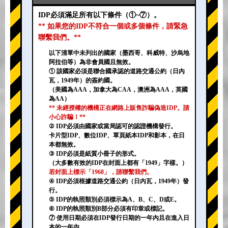
IDP必須滿足所有以下條件（①~⑦）。
** 如果您的IDP不符合一個或多個條件，請緊急
聯繫我們。**
以下清單中未列出的國家（墨西哥、科威特、沙烏地
阿拉伯等）為非會員國且無效。
① 該國家必須是聯合國承認的道路交通公約（日內
瓦，1949年）的簽約國。
（美國為AAA，加拿大為CAA，澳洲為AAA，英國
為AA）
** 未經授權的機構正在網路上販售詐騙偽造IDP。請
小心詐騙！**
② IDP必須由國家或當局認可的認證機構發行。
卡片型IDP、數位IDP、單頁紙本IDP和影本，在日
本都無效。
③ IDP必須是紙質小冊子的形式。
（大多數有效的IDP在封面上都有「1949」字樣。）
若封面上標示「1968」，請聯繫我們。
④ IDP必須根據道路交通公約（日內瓦，1949年）發
行。
⑤ IDP的執照類別必須標示為A、B、C、D或E。
⑥ IDP的執照類別B部分必須有印章或標記。
⑦ 使用日期必須在IDP發行日期的一年內且在進入日
本的一年內。