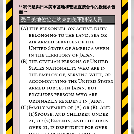
** 我們是與日本美軍基地和營區直接合作的授權承包
商 **
受日美地位協定約束的美軍關係人員
(A) the personnel on active duty
belonging to the land, sea or
air armed services of the
United States of America when
in the territory of Japan.
(B) the civilian persons of United
States nationality who are in
the employ of, serving with, or
accompanying the United States
armed forces in Japan, but
excludes persons who are
ordinarily resident in Japan.
(C)Family member of (A) or (B). And
(1)Spouse, and children under
21, or (2)Parents, and children
over 21, if dependent for over
half their support upon a