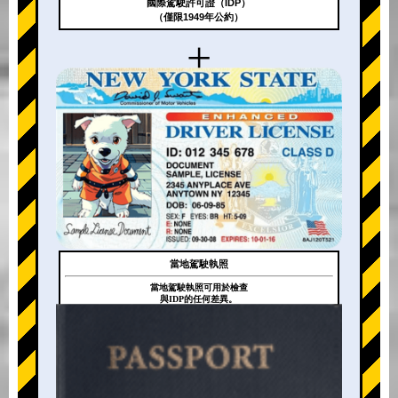
國際駕駛許可證（IDP）
（僅限1949年公約）
+
當地駕駛執照
當地駕駛執照可用於檢查
與IDP的任何差異。
+