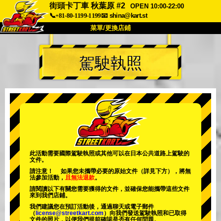
街頭卡丁車 秋葉原 #2
OPEN 10:00-22:00
📞+81-80-1199-1199
📧
shina@kart.st
菜單/更換店鋪
首頁
駕駛執照
關於我們
規格
價格
交通資訊
顧客評價
常見問題
公司
預訂
更換店鋪
東京 品川 #1
東京 秋葉原 #1
東京 秋葉原 #2
東京 澀谷
此活動需要國際駕駛執照或其他可以在日本公共道路上駕駛的
文件。
東京 澀谷分店
東京灣
請注意！ 如果您未攜帶必要的原始文件（詳見下方），將無
法參加活動，
且無法退款
。
東京 淺草
大阪
請閱讀以下有關您需要獲得的文件，並確保您能攜帶這些文件
來到我們店鋪。
沖繩
我們建議您在預訂活動後，通過聊天或電子郵件
（
license@streetkart.com
）向我們發送駕駛執照和已取得
文件的照片，以便我們提前確認是否有任何問題。