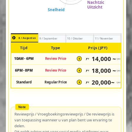
8 / Augustus
9 / September
10 / Oktober
11 / November
Tijd
Type
Prijs (JPY)
14,000 ~
10AM - 6PM
Review Price
JPY
/pax
¥
18,000 ~
6PM - 8PM
Review Price
JPY
/pax
¥
20,000~
Standard
Regular Price
JPY
/pax
¥
Reviewprijs / Vroegboekingsreviewprijs / De reviewprijs is
van toepassing wanneer u van plan bent uw ervaring te
delen.
Dit geldt echter niet voor social media-platforms waar