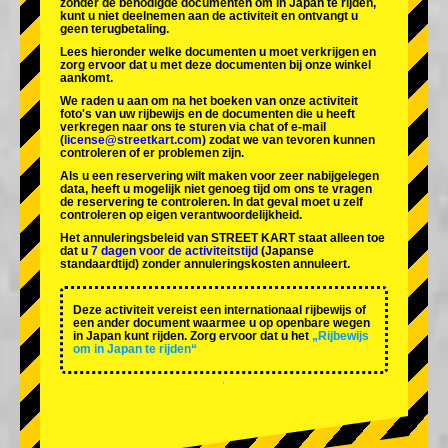
zonder de benodigde documenten om in Japan te rijden,
kunt u niet deelnemen aan de activiteit en ontvangt u
geen terugbetaling.
Lees hieronder welke documenten u moet verkrijgen en
zorg ervoor dat u met deze documenten bij onze winkel
aankomt.
We raden u aan om na het boeken van onze activiteit
foto's van uw rijbewijs en de documenten die u heeft
verkregen naar ons te sturen via chat of e-mail
(
license@streetkart.com
) zodat we van tevoren kunnen
controleren of er problemen zijn.
Als u een reservering wilt maken voor zeer nabijgelegen
data, heeft u mogelijk niet genoeg tijd om ons te vragen
de reservering te controleren. In dat geval moet u zelf
controleren op eigen verantwoordelijkheid.
Het annuleringsbeleid van STREET KART staat alleen toe
dat u
7 dagen voor de activiteitstijd
(Japanse
standaardtijd) zonder annuleringskosten annuleert.
Deze activiteit vereist een internationaal rijbewijs of
een ander document waarmee u op openbare wegen
in Japan kunt rijden. Zorg ervoor dat u het
„Rijbewijs
om in Japan te rijden“