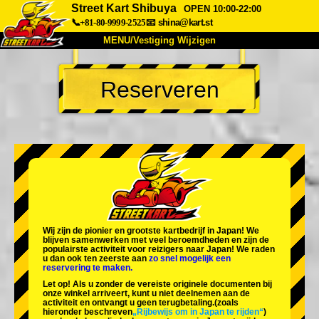
Street Kart Shibuya
OPEN 10:00-22:00
📞+81-80-9999-2525
📧
shina@kart.st
MENU/Vestiging Wijzigen
TOP
Reserveren
Over Ons
Specificaties
Prijs
Bereikbaarheid
Reviews
Veelgestelde Vragen
Bedrijf
Reserveren
Vestiging Wijzigen
Tokio Shinagawa
Tokio Akihabara#1
Tokio Akihabara#2
Tokio Shibuya
Wij zijn de
pionier
en
grootste kartbedrijf
in Japan! We
Tokio Shibuya Annex
Tokio Baai
blijven samenwerken met
veel beroemdheden
en zijn de
populairste activiteit
voor reizigers naar Japan! We raden
u dan ook ten zeerste aan
zo snel mogelijk een
Tokio Asakusa
Osaka
reservering te maken.
Let op! Als u zonder de vereiste originele documenten bij
Okinawa
onze winkel arriveert, kunt u niet deelnemen aan de
activiteit en ontvangt u geen terugbetaling.
(zoals
hieronder beschreven
„Rijbewijs om in Japan te rijden“
)