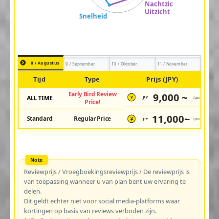
8 / Augustus
9 / September
10 / Oktober
11 / November
Tijd
Type
Prijs (JPY)
Early Bird Review
9,000 ~
ALL TIME
JPY
/pax
¥
Price!
11,000~
Standard
Regular Price
JPY
/pax
¥
Reviewprijs / Vroegboekingsreviewprijs / De reviewprijs is
van toepassing wanneer u van plan bent uw ervaring te
delen.
Dit geldt echter niet voor social media-platforms waar
kortingen op basis van reviews verboden zijn.