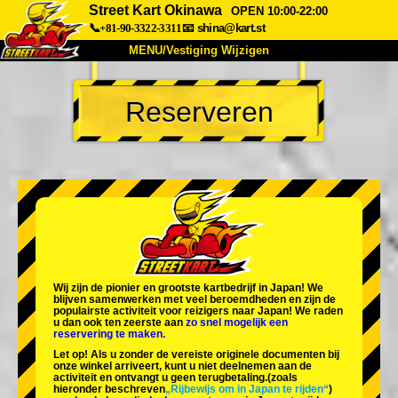
Street Kart Okinawa
OPEN 10:00-22:00
📞+81-90-3322-3311
📧
shina@kart.st
MENU/Vestiging Wijzigen
TOP
Reserveren
Over Ons
Specificaties
Prijs
Bereikbaarheid
Reviews
Veelgestelde Vragen
Bedrijf
Reserveren
Vestiging Wijzigen
Tokio Shinagawa
Tokio Akihabara#1
Tokio Akihabara#2
Tokio Shibuya
Wij zijn de
pionier
en
grootste kartbedrijf
in Japan! We
Tokio Shibuya Annex
Tokio Baai
blijven samenwerken met
veel beroemdheden
en zijn de
populairste activiteit
voor reizigers naar Japan! We raden
u dan ook ten zeerste aan
zo snel mogelijk een
Tokio Asakusa
Osaka
reservering te maken.
Let op! Als u zonder de vereiste originele documenten bij
Okinawa
onze winkel arriveert, kunt u niet deelnemen aan de
activiteit en ontvangt u geen terugbetaling.
(zoals
hieronder beschreven
„Rijbewijs om in Japan te rijden“
)