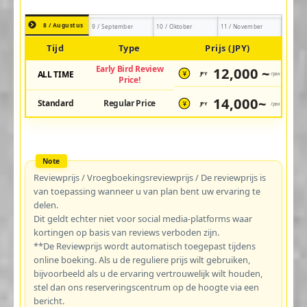
8 / Augustus
9 / September
10 / Oktober
11 / November
Tijd
Type
Prijs (JPY)
Early Bird Review
12,000 ~
ALL TIME
JPY
/pax
¥
Price!
14,000~
Standard
Regular Price
JPY
/pax
¥
Reviewprijs / Vroegboekingsreviewprijs / De reviewprijs is
van toepassing wanneer u van plan bent uw ervaring te
delen.
Dit geldt echter niet voor social media-platforms waar
kortingen op basis van reviews verboden zijn.
**De Reviewprijs wordt automatisch toegepast tijdens
online boeking. Als u de reguliere prijs wilt gebruiken,
bijvoorbeeld als u de ervaring vertrouwelijk wilt houden,
stel dan ons reserveringscentrum op de hoogte via een
bericht.