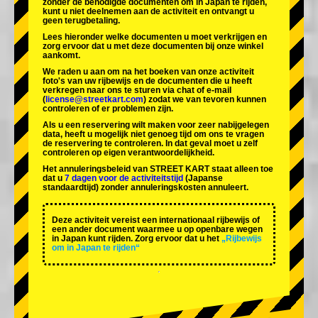
zonder de benodigde documenten om in Japan te rijden,
kunt u niet deelnemen aan de activiteit en ontvangt u
geen terugbetaling.
Lees hieronder welke documenten u moet verkrijgen en
zorg ervoor dat u met deze documenten bij onze winkel
aankomt.
We raden u aan om na het boeken van onze activiteit
foto's van uw rijbewijs en de documenten die u heeft
verkregen naar ons te sturen via chat of e-mail
(
license@streetkart.com
) zodat we van tevoren kunnen
controleren of er problemen zijn.
Als u een reservering wilt maken voor zeer nabijgelegen
data, heeft u mogelijk niet genoeg tijd om ons te vragen
de reservering te controleren. In dat geval moet u zelf
controleren op eigen verantwoordelijkheid.
Het annuleringsbeleid van STREET KART staat alleen toe
dat u
7 dagen voor de activiteitstijd
(Japanse
standaardtijd) zonder annuleringskosten annuleert.
Deze activiteit vereist een internationaal rijbewijs of
een ander document waarmee u op openbare wegen
in Japan kunt rijden. Zorg ervoor dat u het
„Rijbewijs
om in Japan te rijden“