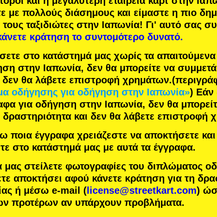
πόροι
και η
μεγαλύτερη εταιρεία καρτ
στην Ιαπω
τε με
πολλούς διάσημους
και είμαστε η
πιο δη
 τους ταξιδιώτες στην Ιαπωνία! Γι' αυτό σας σ
κάνετε κράτηση το συντομότερο δυνατό.
σετε στο κατάστημά μας χωρίς τα απαιτούμεν
ηση στην Ιαπωνία, δεν θα μπορείτε να συμμετ
ι δεν θα λάβετε επιστροφή χρημάτων.
(περιγρά
α οδήγησης για οδήγηση στην Ιαπωνία»
) Εάν
αφα για οδήγηση στην Ιαπωνία, δεν θα μπορείτ
 δραστηριότητα και δεν θα λάβετε επιστροφή 
 ποια έγγραφα χρειάζεστε να αποκτήσετε και 
τε στο κατάστημά μας με αυτά τα έγγραφα.
α μας στείλετε φωτογραφίες του διπλώματος ο
τε αποκτήσει αφού κάνετε κράτηση για τη δρα
ας ή μέσω e-mail (
license@streetkart.com
) ώ
των προτέρων αν υπάρχουν προβλήματα.