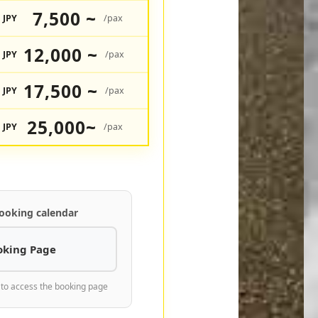
7,500 ~
JPY
/pax
12,000 ~
JPY
/pax
17,500 ~
JPY
/pax
25,000~
JPY
/pax
ooking calendar
oking Page
 to access the booking page