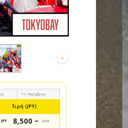
>
ιος
11 / Νοέμβριος
Τιμή (JPY)
8,500 ~
JPY
/pax