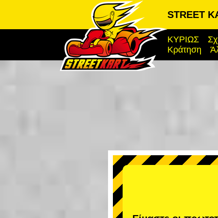
STREET KA
ΚΥΡΙΩΣ
Σχ
Κράτηση
Ά