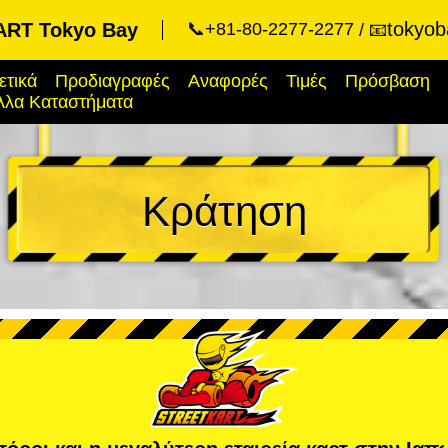
tokyob
RT Tokyo Bay
📞+81-80-2277-2277
📧
ετικά
Προδιαγραφές
Αναφορές
Τιμές
Πρόσβαση
λλα Καταστήματα
Κράτηση