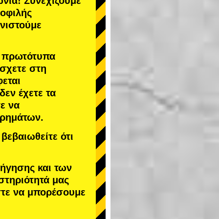
νία! Συνεχίζουμε
μοφιλής
υνιστούμε
α πρωτότυπα
άσχετε στη
φεται
 δεν έχετε τα
ε να
χρημάτων.
βεβαιωθείτε ότι
δήγησης και των
στηριότητά μας
στε να μπορέσουμε