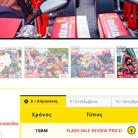
8 / Αύγουστος
9 / Σεπτέμβριος
10 / Οκτώβρ
Χρόνος
Τύπος
10AM
FLASH SALE REVIEW PRICE!
¥