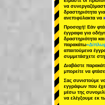
Είμαστε οι
πρωτο
να συνεργαζόμασ
δραστηριότητα
για
ανεπιφύλακτα να
Προσοχή! Εάν φτά
έγγραφα για οδήγ
δραστηριότητα κα
παρακάτω
«Δίπλωμ
απαιτούμενα έγγρ
συμμετάσχετε στη
Διαβάστε παρακάτω
μπορείτε να φτάσε
Σας συνιστούμε ν
εγγράφων που έχε
μέσω της συνομιλί
να ελέγξουμε εκ 