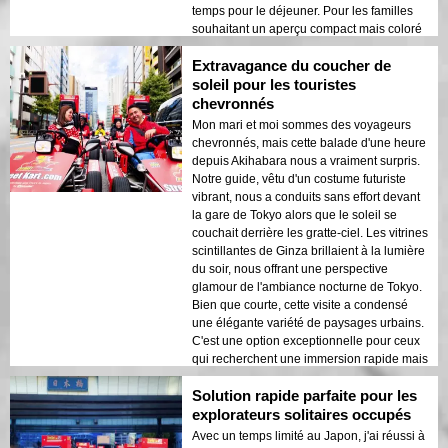
temps pour le déjeuner. Pour les familles
souhaitant un aperçu compact mais coloré
de Tokyo, cette excursion joyeuse est tout à
Extravagance du coucher de
fait réussie !
soleil pour les touristes
chevronnés
Mon mari et moi sommes des voyageurs
chevronnés, mais cette balade d'une heure
depuis Akihabara nous a vraiment surpris.
Notre guide, vêtu d'un costume futuriste
vibrant, nous a conduits sans effort devant
la gare de Tokyo alors que le soleil se
couchait derrière les gratte-ciel. Les vitrines
scintillantes de Ginza brillaient à la lumière
du soir, nous offrant une perspective
glamour de l'ambiance nocturne de Tokyo.
Bien que courte, cette visite a condensé
une élégante variété de paysages urbains.
C'est une option exceptionnelle pour ceux
qui recherchent une immersion rapide mais
mémorable !
Solution rapide parfaite pour les
explorateurs solitaires occupés
Avec un temps limité au Japon, j'ai réussi à