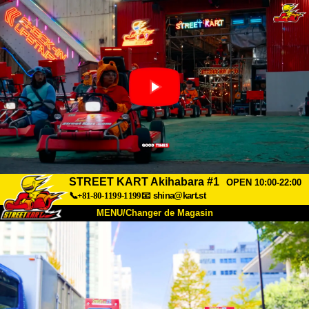
STREET KART Akihabara #1
OPEN 10:00-22:00
📞+81-80-1199-1199
📧
shina@kart.st
MENU/Changer de Magasin
ACCUEIL
À Propos
Caractéristiques
Tarifs
Accès
Avis
FAQ