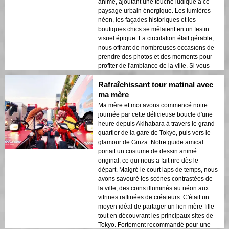
anime, ajoutant une touche ludique à ce
paysage urbain énergique. Les lumières
néon, les façades historiques et les
boutiques chics se mêlaient en un festin
visuel épique. La circulation était gérable,
nous offrant de nombreuses occasions de
prendre des photos et des moments pour
profiter de l'ambiance de la ville. Si vous
désirez un aperçu rapide mais palpitant du
Rafraîchissant tour matinal avec
Tokyo moderne, cette balade est gagnante
! 🚀
ma mère
Ma mère et moi avons commencé notre
journée par cette délicieuse boucle d'une
heure depuis Akihabara à travers le grand
quartier de la gare de Tokyo, puis vers le
glamour de Ginza. Notre guide amical
portait un costume de dessin animé
original, ce qui nous a fait rire dès le
départ. Malgré le court laps de temps, nous
avons savouré les scènes contrastées de
la ville, des coins illuminés au néon aux
vitrines raffinées de créateurs. C'était un
moyen idéal de partager un lien mère-fille
tout en découvrant les principaux sites de
Tokyo. Fortement recommandé pour une