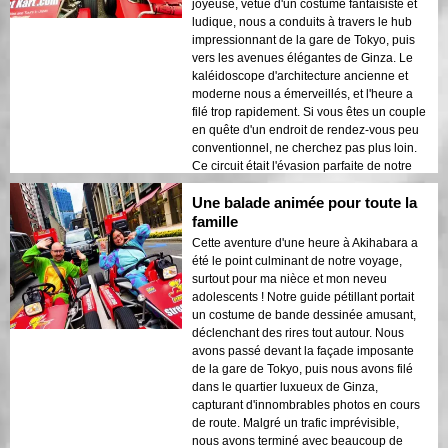
joyeuse, vêtue d'un costume fantaisiste et
ludique, nous a conduits à travers le hub
impressionnant de la gare de Tokyo, puis
vers les avenues élégantes de Ginza. Le
kaléidoscope d'architecture ancienne et
moderne nous a émerveillés, et l'heure a
filé trop rapidement. Si vous êtes un couple
en quête d'un endroit de rendez-vous peu
conventionnel, ne cherchez pas plus loin.
Ce circuit était l'évasion parfaite de notre
quotidien trépidant !
Une balade animée pour toute la
famille
Cette aventure d'une heure à Akihabara a
été le point culminant de notre voyage,
surtout pour ma nièce et mon neveu
adolescents ! Notre guide pétillant portait
un costume de bande dessinée amusant,
déclenchant des rires tout autour. Nous
avons passé devant la façade imposante
de la gare de Tokyo, puis nous avons filé
dans le quartier luxueux de Ginza,
capturant d'innombrables photos en cours
de route. Malgré un trafic imprévisible,
nous avons terminé avec beaucoup de