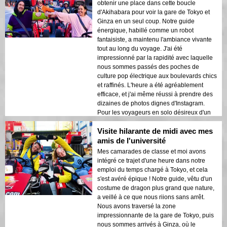
obtenir une place dans cette boucle
d'Akihabara pour voir la gare de Tokyo et
Ginza en un seul coup. Notre guide
énergique, habillé comme un robot
fantaisiste, a maintenu l'ambiance vivante
tout au long du voyage. J'ai été
impressionné par la rapidité avec laquelle
nous sommes passés des poches de
culture pop électrique aux boulevards chics
et raffinés. L'heure a été agréablement
efficace, et j'ai même réussi à prendre des
dizaines de photos dignes d'Instagram.
Pour les voyageurs en solo désireux d'un
aperçu sans tracas de Tokyo, c'est de l'or
Visite hilarante de midi avec mes
pur !
amis de l'université
Mes camarades de classe et moi avons
intégré ce trajet d'une heure dans notre
emploi du temps chargé à Tokyo, et cela
s'est avéré épique ! Notre guide, vêtu d'un
costume de dragon plus grand que nature,
a veillé à ce que nous riions sans arrêt.
Nous avons traversé la zone
impressionnante de la gare de Tokyo, puis
nous sommes arrivés à Ginza, où le