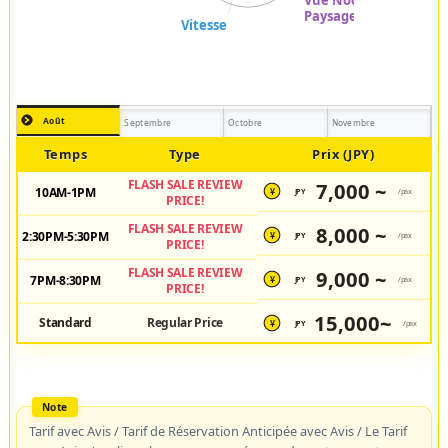
Août
Septembre
Octobre
Novembre
Temps
Type
Prix (JPY)
FLASH SALE REVIEW
7,000 ~
10AM-1PM
JPY
/pax
¥
PRICE!
FLASH SALE REVIEW
8,000 ~
2:30PM-5:30PM
JPY
/pax
¥
PRICE!
FLASH SALE REVIEW
9,000 ~
7PM-8:30PM
JPY
/pax
¥
PRICE!
15,000~
Standard
Regular Price
JPY
/pax
¥
Tarif avec Avis / Tarif de Réservation Anticipée avec Avis / Le Tarif