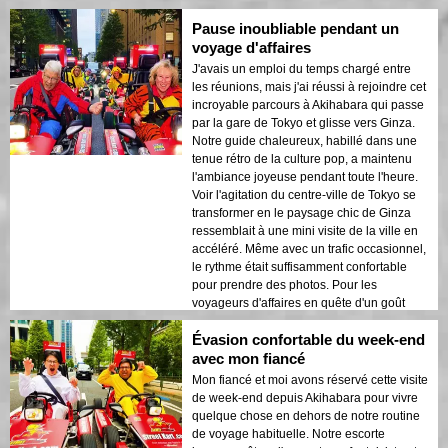
douce aventure matinale !
Pause inoubliable pendant un
voyage d'affaires
J'avais un emploi du temps chargé entre
les réunions, mais j'ai réussi à rejoindre cet
incroyable parcours à Akihabara qui passe
par la gare de Tokyo et glisse vers Ginza.
Notre guide chaleureux, habillé dans une
tenue rétro de la culture pop, a maintenu
l'ambiance joyeuse pendant toute l'heure.
Voir l'agitation du centre-ville de Tokyo se
transformer en le paysage chic de Ginza
ressemblait à une mini visite de la ville en
accéléré. Même avec un trafic occasionnel,
le rythme était suffisamment confortable
pour prendre des photos. Pour les
voyageurs d'affaires en quête d'un goût
rapide mais vibrant de Tokyo, c'est parfait !
Évasion confortable du week-end
avec mon fiancé
Mon fiancé et moi avons réservé cette visite
de week-end depuis Akihabara pour vivre
quelque chose en dehors de notre routine
de voyage habituelle. Notre escorte