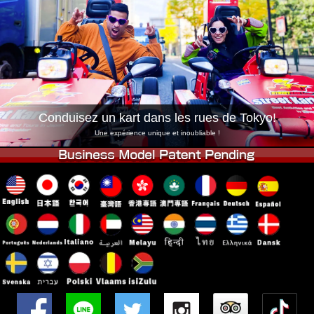
Entreprise
Réservation
Changer de Magasin
Tokyo Shinagawa
Tokyo Akihabara#1
Tokyo Akihabara#2
Tokyo Shibuya
Tokyo Shibuya Annexe
Baie de Tokyo
Conduisez un kart dans les rues de Tokyo!
Tokyo Asakusa
Osaka
Une expérience unique et inoubliable !
Okinawa