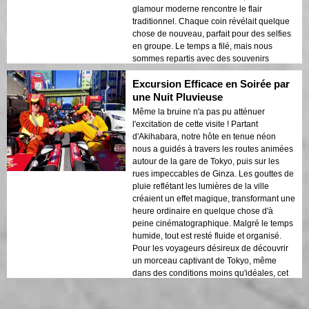
glamour moderne rencontre le flair
traditionnel. Chaque coin révélait quelque
chose de nouveau, parfait pour des selfies
en groupe. Le temps a filé, mais nous
sommes repartis avec des souvenirs
incroyables et de nouvelles blagues
Excursion Efficace en Soirée par
internes. À essayer absolument pour les
groupes d'amis qui aiment s'amuser !
une Nuit Pluvieuse
Même la bruine n'a pas pu atténuer
l'excitation de cette visite ! Partant
d'Akihabara, notre hôte en tenue néon
nous a guidés à travers les routes animées
autour de la gare de Tokyo, puis sur les
rues impeccables de Ginza. Les gouttes de
pluie reflétant les lumières de la ville
créaient un effet magique, transformant une
heure ordinaire en quelque chose d'à
peine cinématographique. Malgré le temps
humide, tout est resté fluide et organisé.
Pour les voyageurs désireux de découvrir
un morceau captivant de Tokyo, même
dans des conditions moins qu'idéales, cet
itinéraire est un véritable délice !