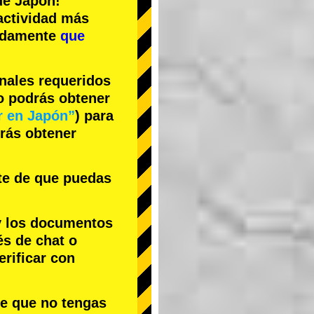
e Japón!
actividad más
cidamente
que
inales requeridos
no podrás obtener
r en Japón”
) para
drás obtener
te de que puedas
y los documentos
és de chat o
rificar con
le que no tengas