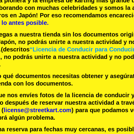
a pionera
y la
empresa de karting más grande
d
aborando con
muchas celebridades
y somos la
eros en Japón! Por eso recomendamos encare
lo antes posible.
legas a nuestra tienda sin los documentos orig
apón, no podrás unirte a nuestra actividad y 
.
(descritos
“Licencia de Conducir para Conduci
 no podrás unirte a nuestra actividad y no po
.
jo qué documentos necesitas obtener y asegúra
ienda con los documentos.
nos envíes fotos de la licencia de conducir 
o después de reservar nuestra actividad a trav
 (
license@streetkart.com
) para que podamos ve
brá algún problema.
na reserva para fechas muy cercanas, es posib