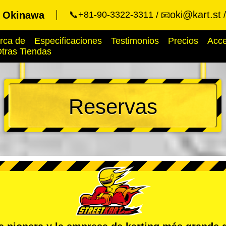
oki@kart.st
t Okinawa
📞+81-90-3322-3311
📧
rca de
Especificaciones
Testimonios
Precios
Acc
tras Tiendas
Reservas