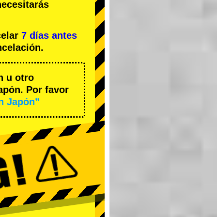
necesitarás
celar
7 días antes
ncelación.
n u otro
apón. Por favor
en Japón”