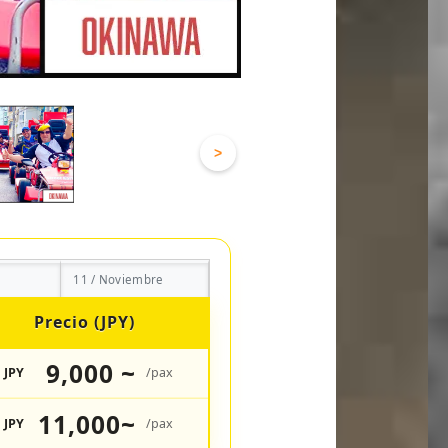
>
11 / Noviembre
Precio (JPY)
9,000 ~
JPY
/pax
11,000~
JPY
/pax