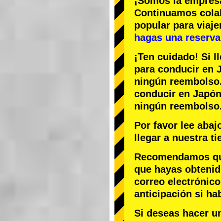
¡Somos la
empres
Continuamos col
popular
para viaj
hagas una reserva 
¡Ten cuidado! Si l
para conducir en J
ningún reembolso
conducir en Japón,
ningún reembolso
Por favor lee aba
llegar a nuestra t
Recomendamos que 
que hayas obtenid
correo electrónico
anticipación si ha
Si deseas hacer u