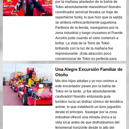
por la mañana alrededor de la bahía de
Tokio absolutamente maravilloso! Nuestro
coordinador servicial llevaba un traje de
superhéroe funky, lo que hizo que la salida
se sintiera refrescantemente juguetona.
Partimos de la tienda, navegamos por la
zona industrial y luego cruzamos el Puente
Arcoíris justo cuando el cielo comenzó a
brillar. La vista de la Torre de Tokio
brillando con la luz de la mañana fue
impresionante. ¡Esta atracción poco
convencional de Tokio es perfecta para
cualquiera que aprecie las emociones
Una Alegre Excursión Familiar de
escénicas!
Otoño
Mis dos hijas adultas y yo nos unimos a
este encantador paseo por la bahía de
Tokio en la tarde, ¡y fue absolutamente
cautivador! Nuestro entusiasta guía
turístico lucía un disfraz cómico de temática
anime, lo que estableció un tono juguetón
desde el principio. Navegar por la zona
industrial ofreció una mirada única a la
vida local antes de que disfrutáramos del
fenomenal horizonte desde lo alto del