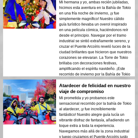
Mi hermana y yo, ambas recién jubiladas,
hicimos esta aventura en la Bahía de Tokio
en una fría noche de invierno, ¡y fue
simplemente magnífico! Nuestro cálido
guía turístico llevaba un overol inspirado
en una película cómica, haciéndonos reír
desde el principio. Navegar por el tramo
industrial se sintió extrañamente sereno, y
cruzar el Puente Arcoíris reveló luces de la
ciudad brillantes que hicieron que nuestros
corazones se elevaran. La Torre de Tokio
brillaba con decoraciones festivas,
amplificando el espíritu navideño. ¡Este
recorrido de invierno por la Bahía de Tokio
es una verdadera joya!
Atardecer de felicidad en nuestro
viaje de compromiso
Mi prometida y yo probamos este
sensacional recorrido por la bahía de Tokio
al atardecer, ¡y fue increíblemente
fantástico! Nuestro alegre guía lucía un
vibrante disfraz de fantasía, añadiendo un
toque extra a toda la experiencia.
Navegamos más allá de la zona industrial
y luego cruzamos el Puente Arcoíris justo