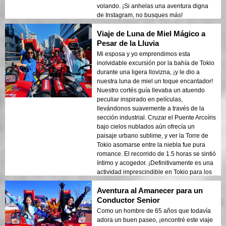
volando. ¡Si anhelas una aventura digna
de Instagram, no busques más!
Viaje de Luna de Miel Mágico a
Pesar de la Lluvia
Mi esposa y yo emprendimos esta
inolvidable excursión por la bahía de Tokio
durante una ligera llovizna, ¡y le dio a
nuestra luna de miel un toque encantador!
Nuestro cortés guía llevaba un atuendo
peculiar inspirado en películas,
llevándonos suavemente a través de la
sección industrial. Cruzar el Puente Arcoíris
bajo cielos nublados aún ofrecía un
paisaje urbano sublime, y ver la Torre de
Tokio asomarse entre la niebla fue pura
romance. El recorrido de 1.5 horas se sintió
íntimo y acogedor. ¡Definitivamente es una
actividad imprescindible en Tokio para los
recién casados que buscan un paseo de
Aventura al Amanecer para un
ensueño!
Conductor Senior
Como un hombre de 65 años que todavía
adora un buen paseo, ¡encontré este viaje