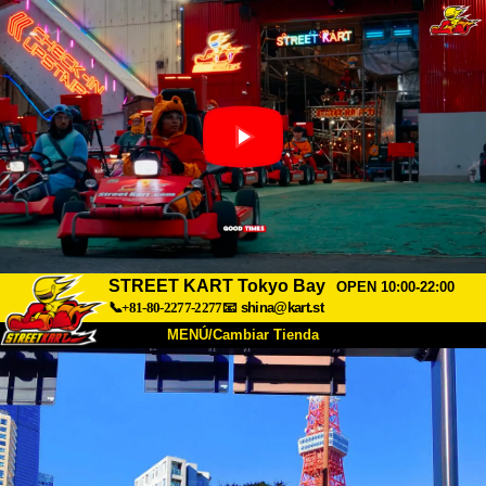
STREET KART Tokyo Bay
OPEN 10:00-22:00
📞+81-80-2277-2277
📧
shina@kart.st
MENÚ/Cambiar Tienda
INICIO
Acerca de
Especificaciones
Precios
Acceso
Testimonios
Preguntas Frecuentes