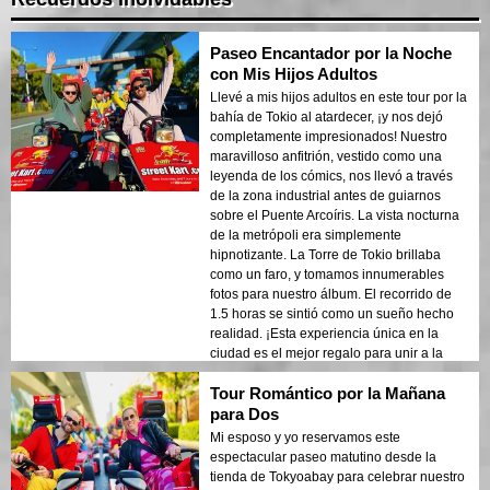
Paseo Encantador por la Noche
con Mis Hijos Adultos
Llevé a mis hijos adultos en este tour por la
bahía de Tokio al atardecer, ¡y nos dejó
completamente impresionados! Nuestro
maravilloso anfitrión, vestido como una
leyenda de los cómics, nos llevó a través
de la zona industrial antes de guiarnos
sobre el Puente Arcoíris. La vista nocturna
de la metrópoli era simplemente
hipnotizante. La Torre de Tokio brillaba
como un faro, y tomamos innumerables
fotos para nuestro álbum. El recorrido de
1.5 horas se sintió como un sueño hecho
realidad. ¡Esta experiencia única en la
ciudad es el mejor regalo para unir a la
familia! 🚀
Tour Romántico por la Mañana
para Dos
Mi esposo y yo reservamos este
espectacular paseo matutino desde la
tienda de Tokyoabay para celebrar nuestro