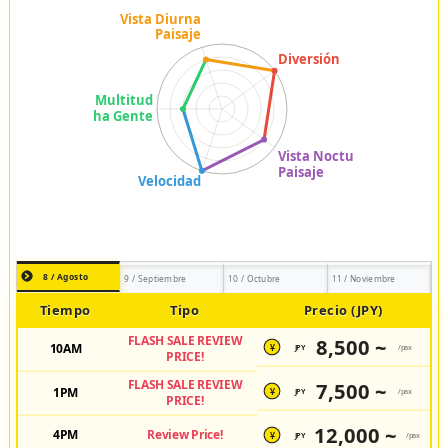
8 / Agosto
9 / Septiembre
10 / Octubre
11 / Noviembre
Tiempo
Tipo
Precio (JPY)
FLASH SALE REVIEW
8,500 ~
10AM
JPY
/pax
¥
PRICE!
FLASH SALE REVIEW
7,500 ~
1PM
JPY
/pax
¥
PRICE!
12,000 ~
4PM
Review Price!
JPY
/pax
¥