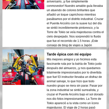
aniversario, ¡y fue simplemente
conmovedor! Nuestro amable guía llevaba
un atuendo de colores brillantes que
añadió un toque caprichoso mientras
pasábamos por el distrito industrial. Cruzar
el Puente Arcoíris con la suave luz del día
se sintió increíblemente pintoresco, y la
Torre de Tokio se veía majestuosa contra el
cielo despejado. Nos sorprendió lo fluido
que fue el recorrido de 1.5 horas. ¡Este
consejo de blog de viajes a Japón
realmente elevó nuestro día especial!
Tarde épica con mi equipo
Mis mejores amigos y yo hicimos esta
fascinante ruta por la bahía de Tokio justo
después del almuerzo, ¡y nos quedamos
totalmente impresionados por lo divertida
que fue! El instructor llevaba un disfraz de
animal salvaje, lo que hizo que todo
nuestro grupo se riera sin parar. Pasar por
la zona industrial se sintió surrealista, y
cruzar el Puente Arcoíris bajo el sol dorado
nos dio fotos impresionantes. La Torre de
Tokio apareció a la vista como un ícono
majestuoso. El viaje de 2 horas pasó