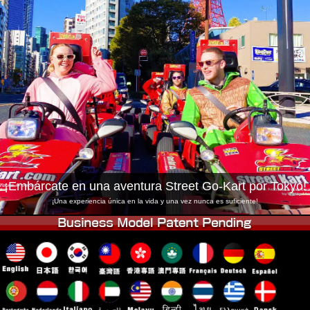
Empresa
Reservas
Cambiar Tienda
Tokyo Shinagawa
Tokyo Akihabara#1
Tokyo Akihabara#2
Tokyo Shibuya
Tokyo Shibuya Annex
Tokyo Bay
Tokyo Asakusa
Osaka
Okinawa
¡Embárcate en una aventura Street Go-Kart por Tokyo!
¡Una experiencia única en la vida y una vez nunca es suficiente!