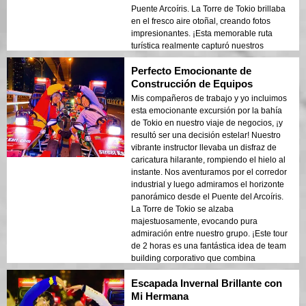
Puente Arcoíris. La Torre de Tokio brillaba
en el fresco aire otoñal, creando fotos
impresionantes. ¡Esta memorable ruta
turística realmente capturó nuestros
corazones!
Perfecto Emocionante de
Construcción de Equipos
Mis compañeros de trabajo y yo incluimos
esta emocionante excursión por la bahía
de Tokio en nuestro viaje de negocios, ¡y
resultó ser una decisión estelar! Nuestro
vibrante instructor llevaba un disfraz de
caricatura hilarante, rompiendo el hielo al
instante. Nos aventuramos por el corredor
industrial y luego admiramos el horizonte
panorámico desde el Puente del Arcoíris.
La Torre de Tokio se alzaba
majestuosamente, evocando pura
admiración entre nuestro grupo. ¡Este tour
de 2 horas es una fantástica idea de team
building corporativo que combina
diversión, unión y las vibras únicas de la
Escapada Invernal Brillante con
ciudad!
Mi Hermana