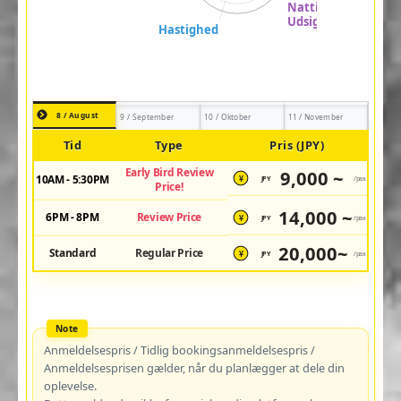
8 / August
9 / September
10 / Oktober
11 / November
Tid
Type
Pris (JPY)
Early Bird Review
9,000 ~
10AM - 5:30PM
JPY
/pax
¥
Price!
14,000 ~
6PM - 8PM
Review Price
JPY
/pax
¥
20,000~
Standard
Regular Price
JPY
/pax
¥
Anmeldelsespris / Tidlig bookingsanmeldelsespris /
Anmeldelsesprisen gælder, når du planlægger at dele din
oplevelse.