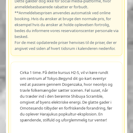
Dette gælder dog ikke for social media-platforme, hvor
anmeldelsesbaserede rabatter er forbudt.
**Anmeldelsesprisen anvendes automatisk ved online
booking. Hvis du ønsker at bruge den normale pris, for
eksempel hvis du ønsker at holde oplevelsen fortrolig,
bedes du informere vores reservationscenter personale via
besked.
For de mest opdaterede priser henvises til de priser, der er
angivet ved siden af hvert tidsrum i kalenderen nedenfor.
Cirka 1 time. På dette kursus H2-S, vil vi køre rundt
om centrum af Tokyo.Begynd dit go-kart eventyr
ved at passere gennem Dogenzaka, hvor neonlys og
travle folkemængder sætter scenen. Føl suset, når
du træder ind i den berømte Shibuya Scramble,
omgivet af byens elektriske energi. De glatte gader i
Omotesando tilbyder en forfriskende forandring, før
du oplever Harajukus popkultur-eksplosion. En
spændende, stilfuld og uforglemmelig tur venter!