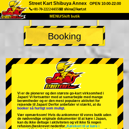
Street Kart Shibuya Annex
OPEN 10:00-22:00
📞+81-70-2222-6655
📧
shina@kart.st
MENU/Skift butik
TOP
Booking
Om
Specifikationer
Pris
Adgang
Stemme
FAQ
Virksomhed
Booking
Skift butik
Tokyo Shinagawa
Tokyo Akihabara#1
Tokyo Akihabara#2
Tokyo Shibuya
Vi er de
pionerer
og
den største go-kart virksomhed
i
Tokyo Shibuya Annex
Tokyo Bay
Japan! Vi fortsætter med at samarbejde med
mange
berømtheder
og er den
mest populære aktivitet
for
rejsende til Japan! Derfor anbefaler vi stærkt, at du
Tokyo Asakusa
Osaka
booker så hurtigt som muligt.
Vær opmærksom! Hvis du ankommer til vores butik uden
Okinawa
de nødvendige originale dokumenter til at køre i Japan,
kan du ikke deltage i aktiviteten og vil ikke få nogen
refusion.
(beskrevet nedenfor
„Kørekort til at køre i