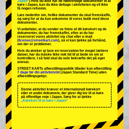
Japan“
) Hvis du ikke har de nødvendige dokumenter til at
køre i Japan, kan du ikke deltage i aktiviteten og vil ikke
få nogen refusion.
Læs nedenfor om, hvilke dokumenter du skal fremskaffe,
og sørg for at du kan ankomme til vores butik med disse
dokumenter.
Vi anbefaler, at du sender os fotos af dit kørekort og de
dokumenter, du har fremskaffet, efter at du har
reserveret vores aktivitet via chat eller e-mail
(
license@streetkart.com
), så vi kan tjekke på forhånd,
om der er problemer.
Hvis du ønsker at lave en reservation for meget tættere
datoer, har du måske ikke nok tid til at bede os om at
kontrollere. I så fald skal du selv bekræfte det på eget
ansvar.
STREET KARTs afbestillingspolitik tillader kun afbestilling
7 dage før din aktivitetstid
(Japan Standard Time) uden
afbestillingsgebyr.
Denne aktivitet kræver et internationalt kørekort
eller et andet dokument, der giver dig lov til at køre
på offentlige veje i Japan. Sørg for at tjekke
„Kørekort til at køre i Japan“